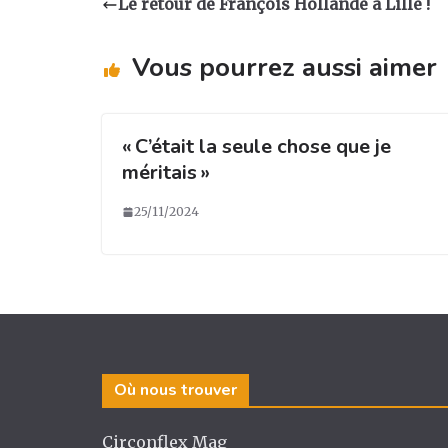
a
e
e
g
Le retour de François Hollande à Lille !
g
b
dI
er
ra
o
n
Vous pourrez aussi aimer
m
o
k
« C’était la seule chose que je
méritais »
25/11/2024
Où nous trouver
Circonflex Mag