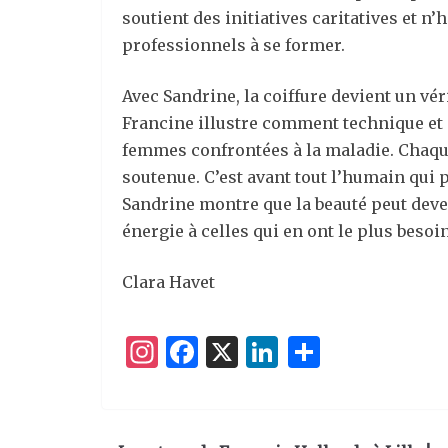
soutient des initiatives caritatives et n
professionnels à se former.
Avec Sandrine, la coiffure devient un véri
Francine illustre comment technique et
femmes confrontées à la maladie. Chaque 
soutenue. C’est avant tout l’humain qui 
Sandrine montre que la beauté peut deve
énergie à celles qui en ont le plus besoin
Clara Havet
I
F
X
Li
P
n
a
n
ar
st
c
k
ta