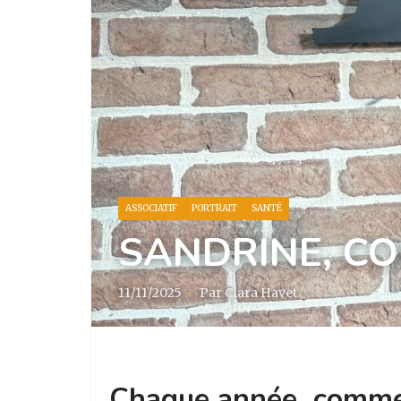
ASSOCIATIF
PORTRAIT
SANTÉ
SANDRINE, CO
11/11/2025
·
Par Clara Havet
Chaque année, comme 