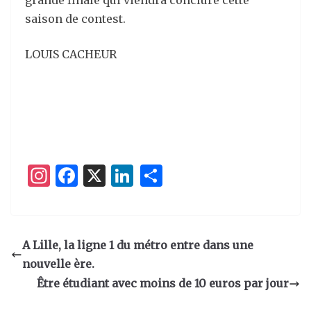
grande finale qui viendra conclure cette
saison de contest.
LOUIS CACHEUR
I
F
X
Li
P
n
a
n
ar
st
c
k
ta
a
e
e
g
A Lille, la ligne 1 du métro entre dans une
g
b
dI
er
nouvelle ère.
ra
o
n
Être étudiant avec moins de 10 euros par jour
m
o