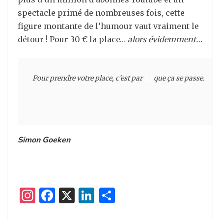
spectacle primé de nombreuses fois, cette
figure montante de l’humour vaut vraiment le
détour ! Pour 30 € la place…
alors évidemment…
Pour prendre votre place, c’est par 
ici
 que ça se passe.
Simon Goeken
I
F
X
Li
P
n
a
n
ar