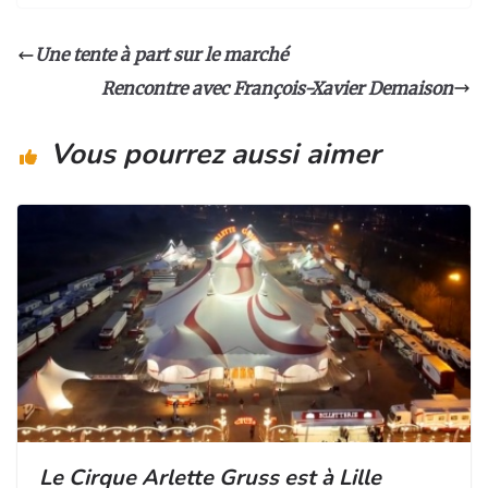
st
c
k
ta
a
e
e
g
Une tente à part sur le marché
g
b
dI
er
Rencontre avec François-Xavier Demaison
ra
o
n
m
o
Vous pourrez aussi aimer
k
Le Cirque Arlette Gruss est à Lille