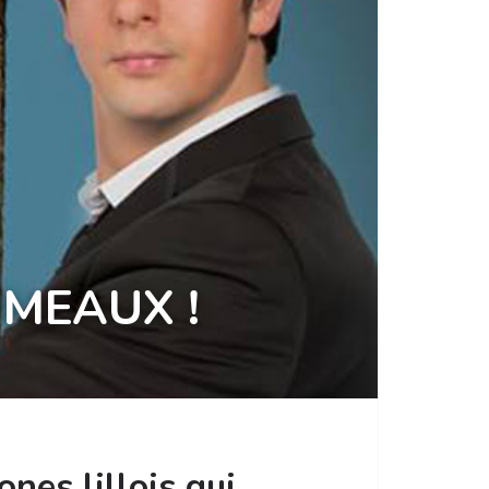
MEAUX !
nes lillois qui