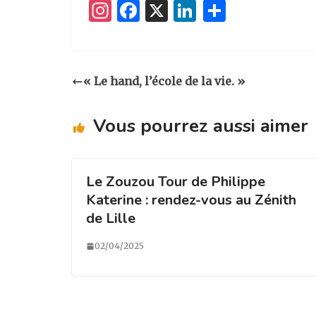
I
F
X
Li
P
n
a
n
ar
st
c
k
ta
a
e
e
g
« Le hand, l’école de la vie. »
g
b
dI
er
ra
o
n
Vous pourrez aussi aimer
m
o
k
Le Zouzou Tour de Philippe
Katerine : rendez-vous au Zénith
de Lille
02/04/2025