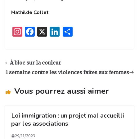
Mathilde Collet
I
F
X
Li
P
n
a
n
ar
st
c
k
ta
a
e
e
g
À bloc sur la couleur
g
b
dI
er
1 semaine contre les violences faites aux femmes
ra
o
n
m
o
Vous pourrez aussi aimer
k
Loi immigration : un projet mal accueilli
par les associations
29/11/2023