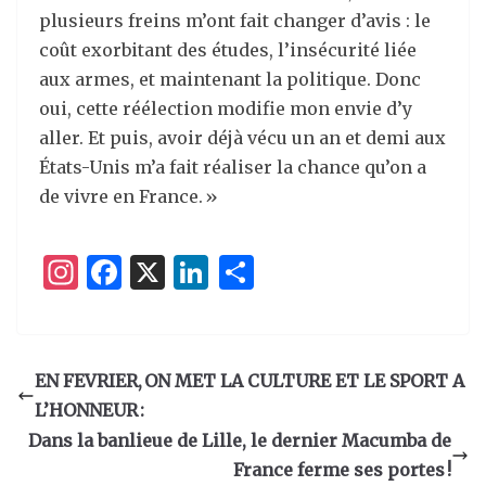
plusieurs freins m’ont fait changer d’avis : le
coût exorbitant des études, l’insécurité liée
aux armes, et maintenant la politique. Donc
oui, cette réélection modifie mon envie d’y
aller. Et puis, avoir déjà vécu un an et demi aux
États-Unis m’a fait réaliser la chance qu’on a
de vivre en France. »
I
F
X
Li
P
n
a
n
ar
st
c
k
ta
a
e
e
g
EN FEVRIER, ON MET LA CULTURE ET LE SPORT A
g
b
dI
er
L’HONNEUR :
ra
o
n
Dans la banlieue de Lille, le dernier Macumba de
m
o
France ferme ses portes !