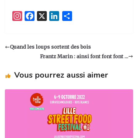
I
F
X
Li
P
n
a
n
ar
st
c
k
ta
a
e
e
g
Quand les loups sortent des bois
g
b
dI
er
Frantz Marin : ainsi font font font …
ra
o
n
m
o
Vous pourrez aussi aimer
k