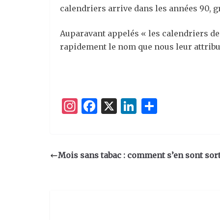
calendriers arrive dans les années 90,
Auparavant appelés « les calendriers d
rapidement le nom que nous leur attrib
I
F
X
Li
P
n
a
n
ar
st
c
k
ta
a
e
e
g
Mois sans tabac : comment s’en sont sort
g
b
dI
er
ra
o
n
m
o
k