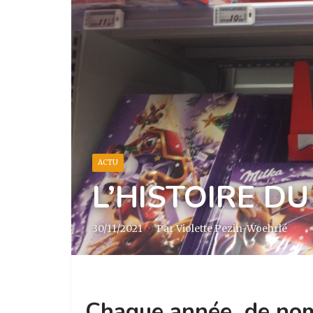
ACTU
L’HISTOIRE D
30/11/2021
·
Par Violette Pezin-Woehrlé
Chaque année, de nomb