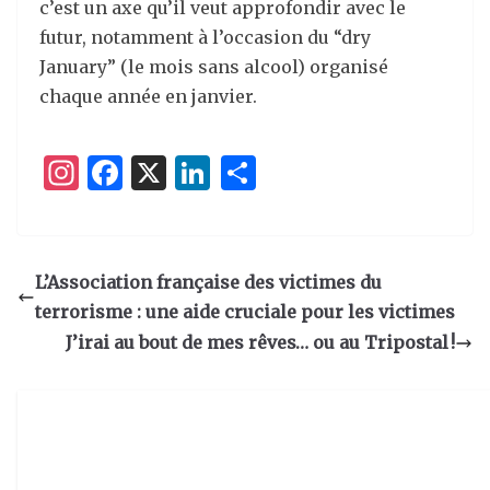
c’est un axe qu’il veut approfondir avec le
futur, notamment à l’occasion du “dry
January” (le mois sans alcool) organisé
chaque année en janvier.
I
F
X
Li
P
n
a
n
ar
st
c
k
ta
a
e
e
g
L’Association française des victimes du
g
b
dI
er
terrorisme : une aide cruciale pour les victimes
ra
o
n
J’irai au bout de mes rêves… ou au Tripostal !
m
o
k