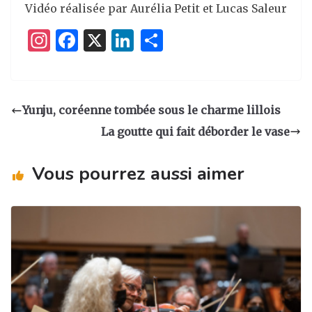
Vidéo réalisée par Aurélia Petit et Lucas Saleur
I
F
X
Li
P
n
a
n
ar
st
c
k
ta
a
e
e
g
Yunju, coréenne tombée sous le charme lillois
g
b
dI
er
La goutte qui fait déborder le vase
ra
o
n
m
o
Vous pourrez aussi aimer
k