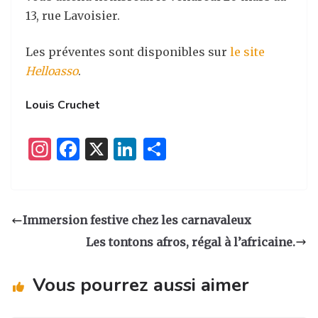
13, rue Lavoisier.
Les préventes sont disponibles sur
le site
Helloasso
.
Louis Cruchet
I
F
X
Li
P
n
a
n
ar
st
c
k
ta
a
e
e
g
Immersion festive chez les carnavaleux
g
b
dI
er
Les tontons afros, régal à l’africaine.
ra
o
n
m
o
Vous pourrez aussi aimer
k