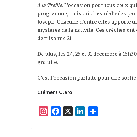
à la Treille
. L’occasion pour tous ceux qu
programme, trois crèches réalisées par l
Joseph. Chacune d’entre elles apporte un
mystères de la nativité. Ces crèches ont
de trisomie 21.
De plus, les 24, 25 et 31 décembre à 16h
gratuite.
C’est l’occasion parfaite pour une sortie 
Clément Clero
I
F
X
Li
P
n
a
n
ar
st
c
k
ta