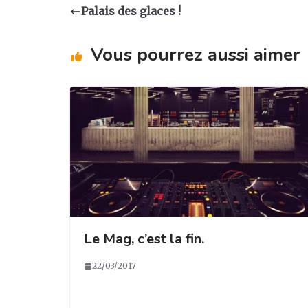
a
e
e
g
Palais des glaces !
g
b
dI
er
ra
o
n
Vous pourrez aussi aimer
m
o
k
Le Mag, c’est la fin.
22/03/2017