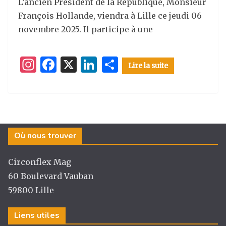
L’ancien Président de la République, Monsieur
François Hollande, viendra à Lille ce jeudi 06
novembre 2025. Il participe à une
I
F
X
Li
P
Lire la suite
n
a
n
ar
st
c
k
ta
a
e
e
g
g
b
dI
er
Où nous trouver
ra
o
n
m
o
Circonflex Mag
k
60 Boulevard Vauban
59800 Lille
Liens utiles