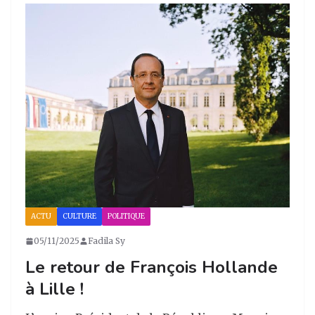
a
e
e
g
g
b
dI
er
ra
o
n
m
o
k
ACTU
CULTURE
POLITIQUE
05/11/2025
Fadila Sy
Le retour de François Hollande
à Lille !