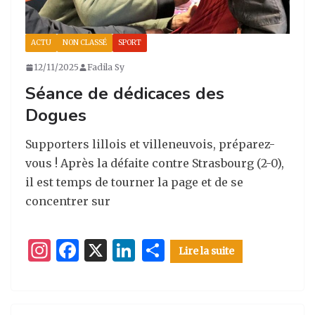
ACTU
NON CLASSÉ
SPORT
12/11/2025
Fadila Sy
Séance de dédicaces des
Dogues
Supporters lillois et villeneuvois, préparez-
vous ! Après la défaite contre Strasbourg (2-0),
il est temps de tourner la page et de se
concentrer sur
I
F
X
Li
P
Lire la suite
n
a
n
ar
st
c
k
ta