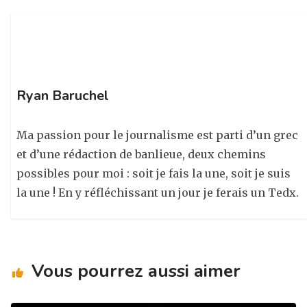
ra
o
n
m
o
k
Ryan Baruchel
Ma passion pour le journalisme est parti d’un grec
et d’une rédaction de banlieue, deux chemins
possibles pour moi : soit je fais la une, soit je suis
la une ! En y réfléchissant un jour je ferais un Tedx.
Vous pourrez aussi aimer