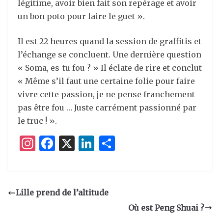
légitime, avoir bien fait son repérage et avoir
un bon poto pour faire le guet ».
Il est 22 heures quand la session de graffitis et
l’échange se concluent. Une dernière question
« Soma, es-tu fou ? » Il éclate de rire et conclut
« Même s’il faut une certaine folie pour faire
vivre cette passion, je ne pense franchement
pas être fou … Juste carrément passionné par
le truc ! ».
I
F
X
Li
P
n
a
n
ar
st
c
k
ta
a
e
e
g
Lille prend de l’altitude
g
b
dI
er
Où est Peng Shuai ?