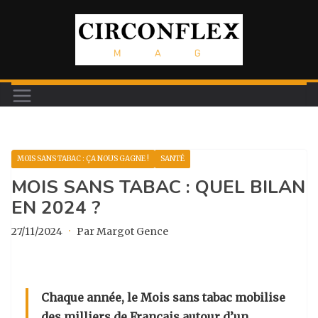
Passer
au
contenu
MOIS SANS TABAC : ÇA NOUS GAGNE !
SANTÉ
MOIS SANS TABAC : QUEL BILAN
EN 2024 ?
27/11/2024
·
Par Margot Gence
Chaque année, le Mois sans tabac mobilise
des milliers de Français autour d’un