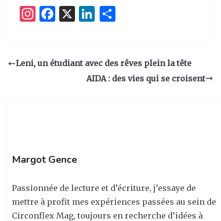
I
F
X
Li
P
n
a
n
ar
st
c
k
ta
a
e
e
g
Leni, un étudiant avec des rêves plein la tête
g
b
dI
er
AIDA : des vies qui se croisent
ra
o
n
m
o
k
Margot Gence
Passionnée de lecture et d’écriture, j’essaye de
mettre à profit mes expériences passées au sein de
Circonflex Mag, toujours en recherche d’idées à