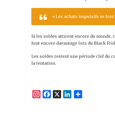
« Les achats impulsifs se font
Si les soldes attirent encore du monde
font encore davantage lors du Black Fri
Les soldes restent une période clef du 
la tentation.
I
F
X
Li
P
n
a
n
ar
st
c
k
ta