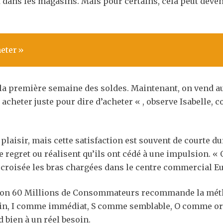
t dans les magasins. Mais pour certains, cela peut deven
heter »
a première semaine des soldes. Maintenant, on vend auta
 à acheter juste pour dire d’acheter « , observe Isabelle
aisir, mais cette satisfaction est souvent de courte dur
egret ou réalisent qu’ils ont cédé à une impulsion. « 
 croisée les bras chargées dans le centre commercial Eur
iation 60 Millions de Consommateurs recommande la méth
n, I comme immédiat, S comme semblable, O comme origi
 bien à un réel besoin.