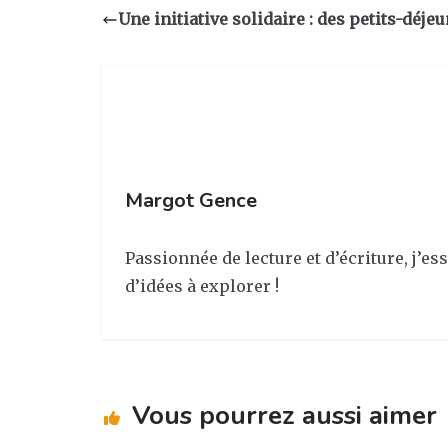
a
e
e
g
Une initiative solidaire : des petits-déjeu
g
b
dI
er
ra
o
n
m
o
k
Margot Gence
Passionnée de lecture et d’écriture, j’
d’idées à explorer !
Vous pourrez aussi aimer