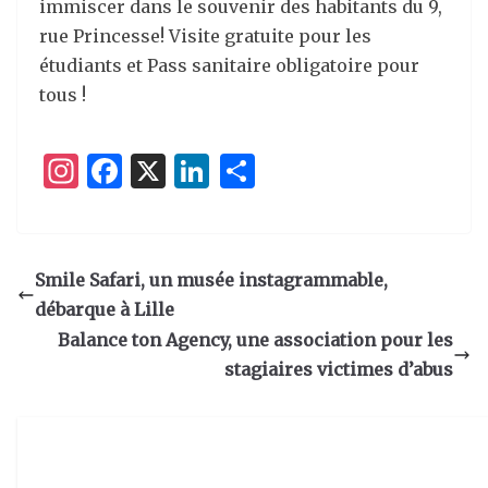
immiscer dans le souvenir des habitants du 9,
rue Princesse! Visite gratuite pour les
étudiants et Pass sanitaire obligatoire pour
tous !
I
F
X
Li
P
n
a
n
ar
st
c
k
ta
a
e
e
g
Smile Safari, un musée instagrammable,
g
b
dI
er
débarque à Lille
ra
o
n
Balance ton Agency, une association pour les
m
o
stagiaires victimes d’abus
k