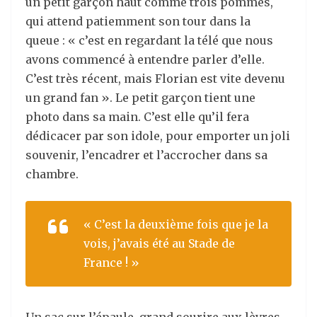
un petit garçon haut comme trois pommes
,
qui
attend
patiemment
son tour dans la
queue
:
« c’est
en regardant
la télé qu
e nous
avons
commencé à
entendre parler d’elle.
C’
est très récent
,
mais
Florian est
vite devenu
un grand fan ».
Le petit garçon tient une
photo dans sa main. C’est elle qu’il fera
dédicacer par son idole, pour emporter un joli
souvenir, l’encadrer et l’accrocher dans sa
chambre.
« C’est la deuxième fois que je la
vois, j’avais été au Stade de
France ! »