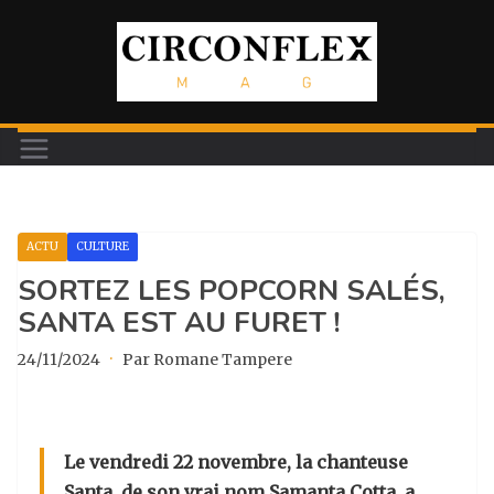
Passer
au
contenu
ACTU
CULTURE
SORTEZ LES POPCORN SALÉS,
SANTA EST AU FURET !
24/11/2024
·
Par Romane Tampere
Le vendredi 22 novembre, la chanteuse
Santa
, de son vrai nom Samanta Cotta, a