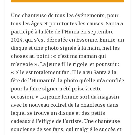
Une chanteuse
de tous les événements,
pour
tous les âges
et pour toutes les causes
.
Santa a
participé
à la fête
de l’Huma en
s
eptembre
2024
,
qui s’est déroulée
en
Essonne
.
Emilie
, un
disque et une photo signée à la main
, met les
choses au point :
« c’est
ma maman qui
m’envoie
». La jeune fille rigole, et poursuit :
«
elle est
totalement
fan
. E
l
l
e a vu Santa à la
fête de l’Humanité, la photo qu
’elle m’a confiée
pour la faire signer a été prise à cette
occasion. » L
a jeune femme
sort du magasin
avec
le nouveau coffret
de la chanteuse
dans
lequel se trouve un
disque et
des petits
cadeaux
à l’effigie
de l’artiste
.
Une chanteuse
soucieuse de ses fans
,
qui
malgré le succès et