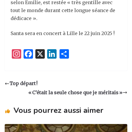
selon
Emilie
, est restée
« très gentille
avec
tout le monde durant cette longue séance de
dédicace
».
Santa
sera
en concert à Lille le 22 juin 2025 !
I
F
X
Li
P
n
a
n
ar
st
c
k
ta
a
e
e
g
Top départ !
g
b
dI
er
« C’était la seule chose que je méritais »
ra
o
n
m
o
Vous pourrez aussi aimer
k