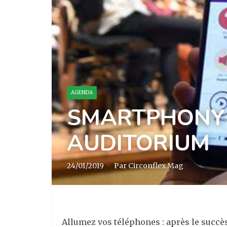
AGENDA
SMARTPHONY 
AUDITORIUM
24/01/2019
·
Par Circonflex Mag
Allumez vos téléphones : après le succè