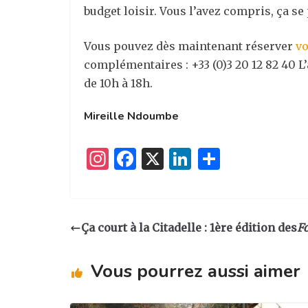
budget loisir. Vous l’avez compris, ça se 
Vous pouvez dès maintenant réserver
vo
complémentaires : +33 (0)3 20 12 82 40 L’
de 10h à 18h.
Mireille Ndoumbe
I
F
X
Li
P
n
a
n
ar
st
c
k
ta
a
e
e
g
Ça court à la Citadelle : 1ère édition des
Fo
g
b
dI
er
ra
o
n
Vous pourrez aussi aimer
m
o