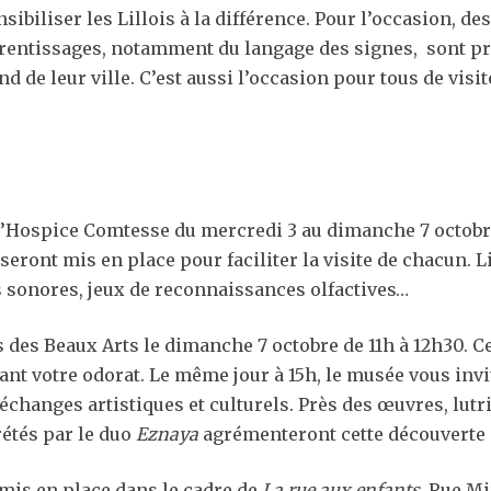
iliser les Lillois à la différence. Pour l’occasion, des 
pprentissages, notamment du langage des signes, sont 
d de leur ville. C’est aussi l’occasion pour tous de visit
’Hospice Comtesse du mercredi 3 au dimanche 7 octobre
ront mis en place pour faciliter la visite de chacun. Liv
s sonores, jeux de reconnaissances olfactives…
s des Beaux Arts le dimanche 7 octobre de 11h à 12h30. Ce
itant votre odorat. Le même jour à 15h, le musée vous in
changes artistiques et culturels. Près des œuvres, lutrin
étés par le duo
Eznaya
agrémenteront cette découverte
mis en place dans le cadre de
La rue aux enfants
, Rue Mi