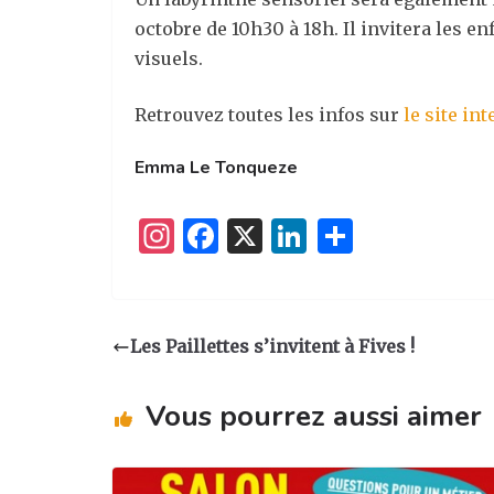
octobre de 10h30 à 18h. Il invitera les e
visuels.
Retrouvez toutes les infos sur
le site int
Emma Le Tonqueze
I
F
X
Li
P
n
a
n
ar
st
c
k
ta
a
e
e
g
Les Paillettes s’invitent à Fives !
g
b
dI
er
ra
o
n
Vous pourrez aussi aimer
m
o
k