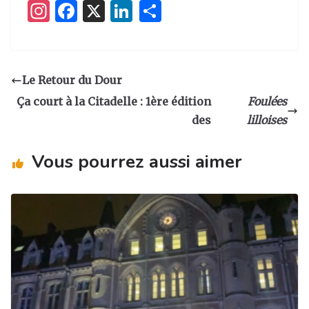
I
F
X
Li
P
n
a
n
ar
st
c
k
ta
a
e
e
g
Le Retour du Dour
g
b
dI
er
Ça court à la Citadelle : 1ère édition
Foulées
ra
o
n
des
lilloises
m
o
Vous pourrez aussi aimer
k