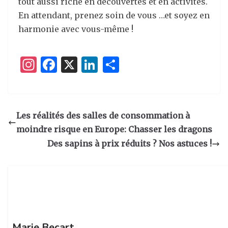
tout aussi riche en découvertes et en activités.
En attendant, prenez soin de vous …et soyez en
harmonie avec vous-même !
I
F
X
Li
P
n
a
n
ar
st
c
k
ta
a
e
e
g
Les réalités des salles de consommation à
g
b
dI
er
moindre risque en Europe: Chasser les dragons
ra
o
n
Des sapins à prix réduits ? Nos astuces !
m
o
k
Marie Becart