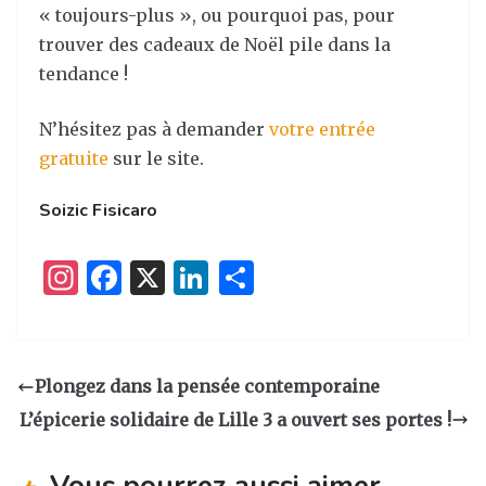
« toujours-plus », ou pourquoi pas, pour
trouver des cadeaux de Noël pile dans la
tendance !
N’hésitez pas à demander
votre entrée
gratuite
sur le site.
Soizic Fisicaro
I
F
X
Li
P
n
a
n
ar
st
c
k
ta
a
e
e
g
Plongez dans la pensée contemporaine
g
b
dI
er
L’épicerie solidaire de Lille 3 a ouvert ses portes !
ra
o
n
Vous pourrez aussi aimer