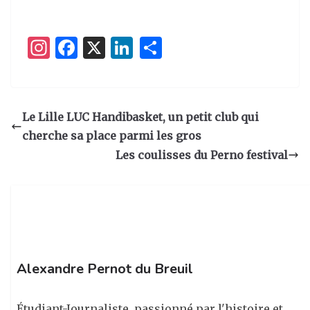
I
F
X
Li
P
n
a
n
ar
st
c
k
ta
a
e
e
g
Le Lille LUC Handibasket, un petit club qui
g
b
dI
er
cherche sa place parmi les gros
ra
o
n
Les coulisses du Perno festival
m
o
k
Alexandre Pernot du Breuil
Étudiant-Journaliste, passionné par l'histoire et