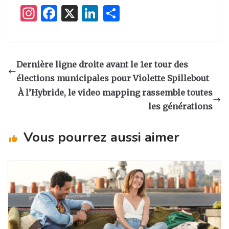
I
F
X
Li
P
n
a
n
ar
st
c
k
ta
a
e
e
g
Dernière ligne droite avant le 1er tour des
g
b
dI
er
élections municipales pour Violette Spillebout
ra
o
n
À l’Hybride, le video mapping rassemble toutes
m
o
les générations
k
Vous pourrez aussi aimer