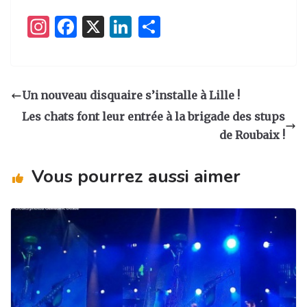
I
F
X
Li
P
n
a
n
ar
st
c
k
ta
a
e
e
g
Un nouveau disquaire s’installe à Lille !
g
b
dI
er
Les chats font leur entrée à la brigade des stups
ra
o
n
de Roubaix !
m
o
Vous pourrez aussi aimer
k