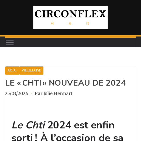
Passer
au
contenu
ACTU
VIE LILLOISE
LE « CHTI » NOUVEAU DE 2024
25/03/2024
·
Par Julie Hennart
Le Chti
2024 est enfin
sorti ! À l’occasion de sa