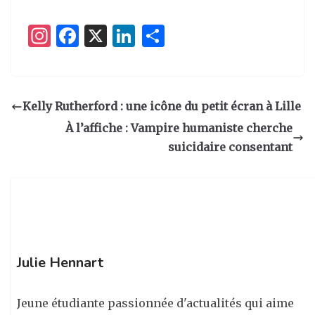
I
F
X
Li
P
n
a
n
ar
st
c
k
ta
a
e
e
g
Kelly Rutherford : une icône du petit écran à Lille
g
b
dI
er
À l’affiche : Vampire humaniste cherche
ra
o
n
suicidaire consentant
m
o
k
Julie Hennart
Jeune étudiante passionnée d'actualités qui aime