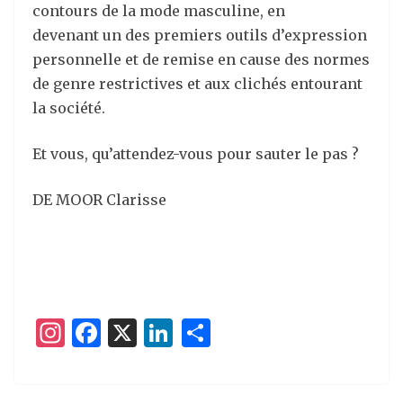
contours de la mode masculine, en
devenant un des premiers outils d’expression
personnelle et de remise en cause des normes
de genre restrictives et aux clichés entourant
la société.
Et vous, qu’attendez-vous pour sauter le pas ?
DE MOOR Clarisse
I
F
X
Li
P
n
a
n
ar
st
c
k
ta