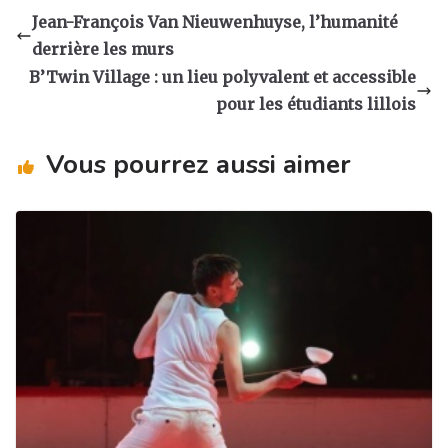
a
e
e
g
Jean-François Van Nieuwenhuyse, l’humanité
g
b
dI
er
derrière les murs
ra
o
n
B’Twin Village : un lieu polyvalent et accessible
m
o
pour les étudiants lillois
k
Vous pourrez aussi aimer