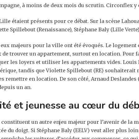
ampagne, à moins de deux mois du scrutin. Circonflex y é
Lille étaient présents pour ce débat. Sur la scène Laho
ette Spillebout (Renaissance), Stéphane Baly (Lille Verte
eux majeurs pour la ville ont été évoqués. Le logement e
ux de trouver un appartement, surtout en location. Pour f
uer les loyers et utiliser les appartements vides. Loui
ique, tandis que Violette Spillebout (RE) souhaiterait 
s remettre en location. De son côté, Arnaud Deslandes (
 depuis un an.
té et jeunesse au cœur du dé
 constituent un autre enjeu majeur pour l’avenir de la m
tée du doigt. Si Stéphane Baly (EELV) veut aller plus loi
i empêche les voitures d’accéder aux commerces, ce qui 