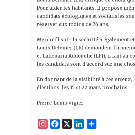
Pour aider les habitants, il propose mêm
candidats écologiques et socialistes souh
réserver aux moins de 26 ans.
Mercredi soir, la sécurité a également 
Louis Delemer (LR) demandent l’armemen
et Lahouaria Addouche (LFI), il faut au c
les candidats sont d’accord sur une chos
En donnant de la visibilité à ces enjeux
élections, les 15 et 22 mars prochains.
Pierre-Louis Vigier
I
F
X
Li
P
n
a
n
ar