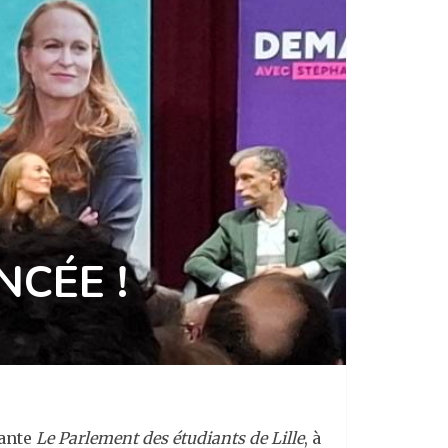
NCÉE !
iante
L
e Parlement des étudiants de Lille
, à