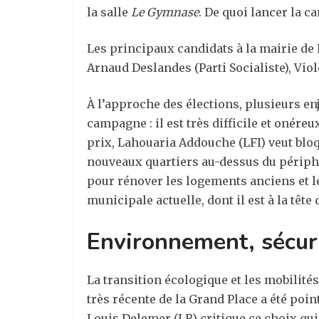
la salle
L
e Gymnase
. De quoi lancer la c
Les principaux candidats à la mairie de 
Arnaud Deslandes (Parti Socialiste), Viol
À l’approche des élections, plusieurs enj
campagne : il est très difficile et onére
prix, Lahouaria Addouche (LFI) veut bloq
nouveaux quartiers au-dessus du périphér
pour rénover les logements anciens et le
municipale actuelle, dont il est à la tête
Environnement, sécuri
La transition écologique et les mobilités
très récente de la Grand Place a été poin
Louis Delemer (LR) critique ce choix qu