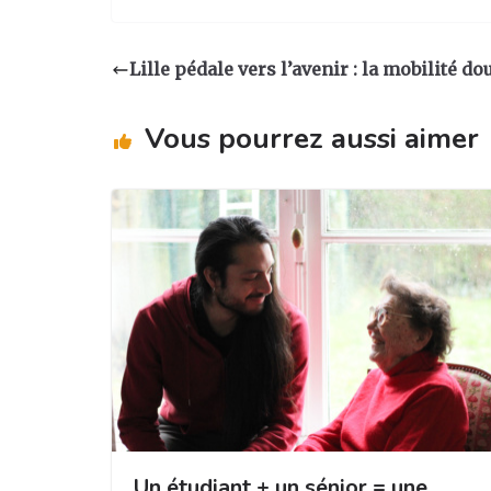
st
c
k
ta
a
e
e
g
Lille pédale vers l’avenir : la mobilité d
g
b
dI
er
ra
o
n
Vous pourrez aussi aimer
m
o
k
Un étudiant + un sénior = une