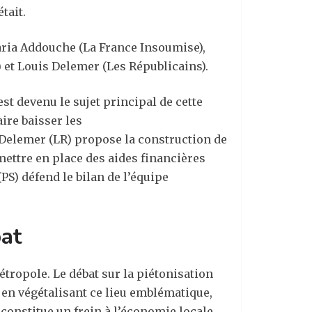
tait.
uaria Addouche (La France Insoumise),
) et Louis Delemer (Les Républicains).
st devenu le sujet principal de cette
aire baisser les
s Delemer (LR) propose la construction de
mettre en place des aides financières
PS) défend le bilan de l’équipe
bat
étropole. Le débat sur la piétonisation
n en végétalisant ce lieu emblématique,
constitue un frein à l’économie locale.