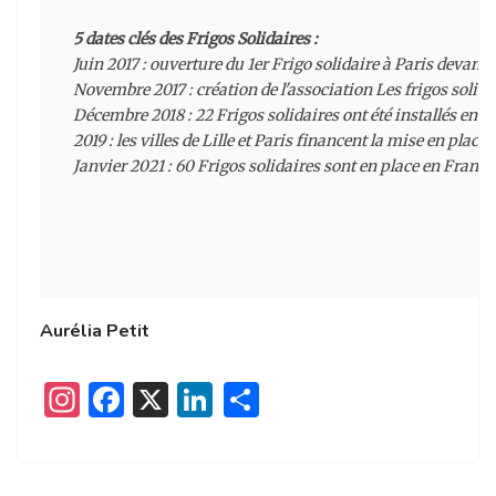
5 dates clés des Frigos Solidaires :
Juin 2017 : ouverture du 1er Frigo solidaire à Paris devant l
Novembre 2017 : création de l'association 
Les frigos solida
Décembre 2018 : 22 Frigos solidaires ont été installés en F
2019 : les villes de Lille et Paris financent la mise en place 
Janvier 2021 : 60 Frigos solidaires sont en place en Franc
Aurélia Petit
I
F
X
Li
P
n
a
n
ar
st
c
k
ta