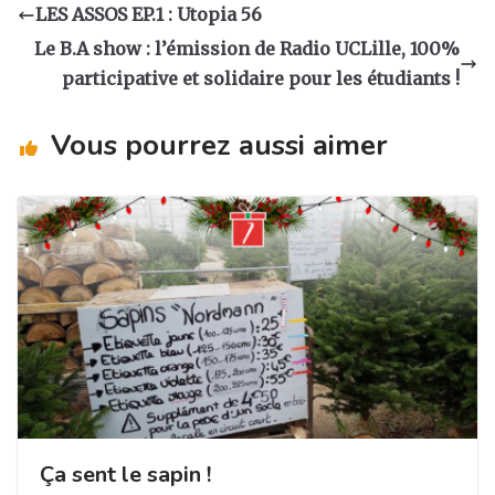
a
e
e
g
LES ASSOS EP.1 : Utopia 56
g
b
dI
er
Le B.A show : l’émission de Radio UCLille, 100%
ra
o
n
participative et solidaire pour les étudiants !
m
o
Vous pourrez aussi aimer
k
Ça sent le sapin !