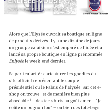
ENLYSÉE-VOUS !
28/09/2018
·
Par Circonflex Mag
Alors que l’Elysée ouvrait sa boutique en ligne
de produits dérivés il y a une dizaine de jours,
un groupe calaisien s’est emparé de l’idée et a
lancé sa propre boutique en ligne prénommée
Enlysée
le week-end dernier.
Sa particularité : caricaturer les goodies du
site officiel représentant le couple
présidentiel ou le Palais de l’Elysée. Sur cet e-
shop on trouve -et de manière bien plus
abordable ! – des tee-shirts au goût amer – “Je
coûte un pognon fou” – ou bien des tote-bags