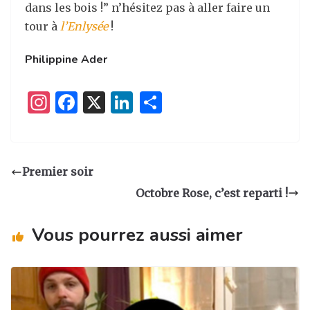
dans les bois !” n’hésitez pas à aller faire un
tour à
l’Enlysée
!
Philippine Ader
I
F
X
Li
P
n
a
n
ar
st
c
k
ta
a
e
e
g
Premier soir
g
b
dI
er
Octobre Rose, c’est reparti !
ra
o
n
m
o
Vous pourrez aussi aimer
k