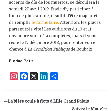
accents de día de los muertos, se déroulera le
samedi 27 avril 2019. Envie d’y participer ?
Rien de plus simple, il suffit d’être majeur et
de remplir
le formulaire.
Attention, les places
partent très vite ! Les auditions du 10 et 11
novembre sont déjà complètes, mais il vous
reste le 15 décembre 2018, pour tenter votre
chance à
La Condition Publique
de Roubaix.
Florine Petit
I
F
X
Li
P
n
a
n
ar
st
c
k
ta
a
e
e
g
La bière coule à flots à Lille Grand Palais
g
b
dI
er
Suivez le Mouv’