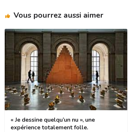
ra
o
n
m
o
Vous pourrez aussi aimer
k
« Je dessine quelqu’un nu », une
expérience totalement folle.