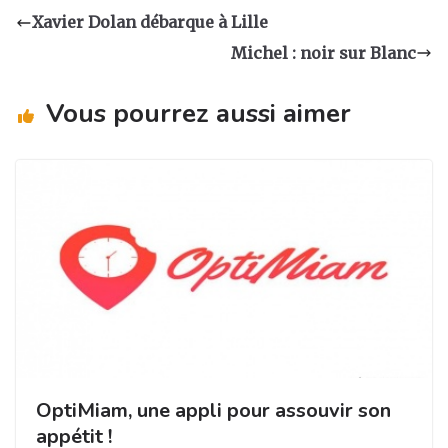
a
e
e
g
Xavier Dolan débarque à Lille
g
b
dI
er
Michel : noir sur Blanc
ra
o
n
m
o
Vous pourrez aussi aimer
k
OptiMiam, une appli pour assouvir son
appétit !