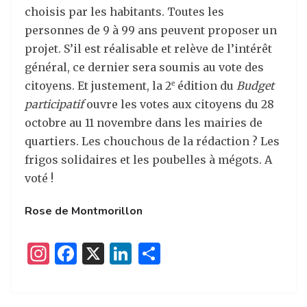
choisis par les habitants. Toutes les
personnes de 9 à 99 ans peuvent proposer un
projet. S’il est réalisable et relève de l’intérêt
général, ce dernier sera soumis au vote des
citoyens. Et justement, la 2
édition du
Budget
e
participatif
ouvre les votes aux citoyens du 28
octobre au 11 novembre dans les mairies de
quartiers. Les chouchous de la rédaction ? Les
frigos solidaires et les poubelles à mégots. A
voté !
Rose de Montmorillon
I
F
X
Li
P
n
a
n
ar
st
c
k
ta