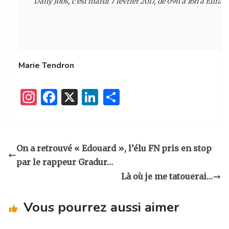
Daily Jobs, c'est mardi 7 février 2017, de 09h à 16h à Eurat
Marie Tendron
I
F
X
Li
P
n
a
n
ar
st
c
k
ta
a
e
e
g
On a retrouvé « Edouard », l’élu FN pris en stop
g
b
dI
er
par le rappeur Gradur…
ra
o
n
Là où je me tatouerai…
m
o
Vous pourrez aussi aimer
k