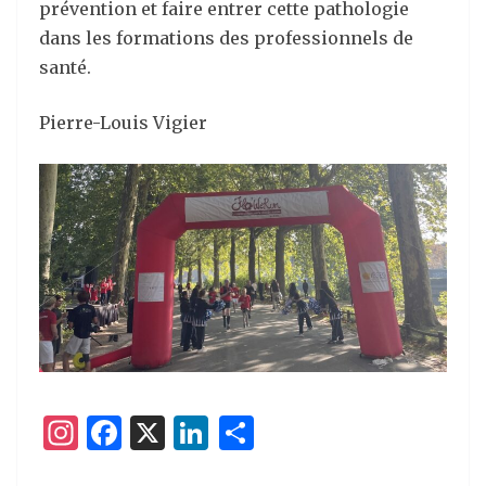
prévention et faire entrer cette pathologie
dans les formations des professionnels de
santé.
Pierre-Louis Vigier
I
F
X
Li
P
n
a
n
ar