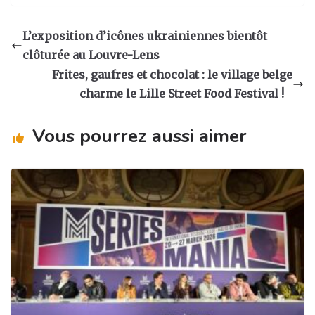
st
c
k
ta
a
e
e
g
L’exposition d’icônes ukrainiennes bientôt
g
b
dI
er
clôturée au Louvre-Lens
ra
o
n
Frites, gaufres et chocolat : le village belge
m
o
charme le Lille Street Food Festival !
k
Vous pourrez aussi aimer