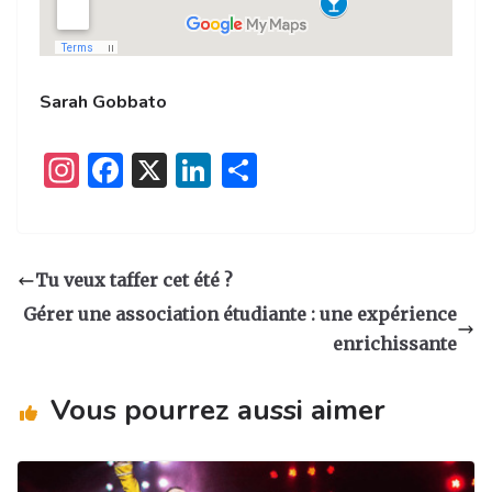
Sarah Gobbato
I
F
X
Li
P
n
a
n
ar
st
c
k
ta
a
e
e
g
Tu veux taffer cet été ?
g
b
dI
er
Gérer une association étudiante : une expérience
ra
o
n
enrichissante
m
o
Vous pourrez aussi aimer
k