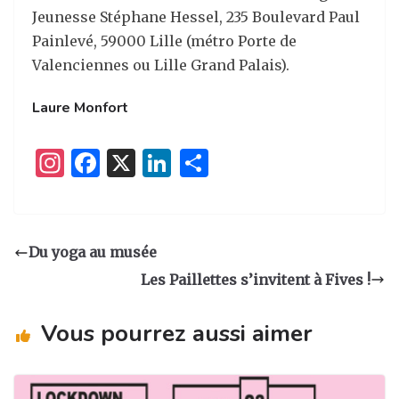
Jeunesse Stéphane Hessel, 235 Boulevard Paul
Painlevé, 59000 Lille (métro Porte de
Valenciennes ou Lille Grand Palais).
Laure Monfort
I
F
X
Li
P
n
a
n
ar
st
c
k
ta
a
e
e
g
Du yoga au musée
g
b
dI
er
Les Paillettes s’invitent à Fives !
ra
o
n
m
o
Vous pourrez aussi aimer
k