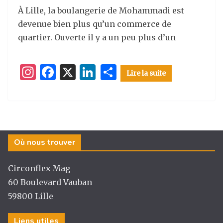
À Lille, la boulangerie de Mohammadi est
devenue bien plus qu’un commerce de
quartier. Ouverte il y a un peu plus d’un
I
F
X
Li
P
Lire la suite
n
a
n
ar
st
c
k
ta
a
e
e
g
g
b
dI
er
Où nous trouver
ra
o
n
m
o
Circonflex Mag
k
60 Boulevard Vauban
59800 Lille
Liens utiles