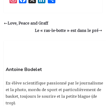
n
a
n
ar
st
c
k
ta
a
e
e
g
Love, Peace and Graff
g
b
dI
er
Le « ras-le-botte » est dans le pré
ra
o
n
m
o
k
Antoine Bodelet
Ex-élève scientifique passionné par le journalisme
et la photo, mordu de sport et particulièrement de
basket, toujours le sourire et la petite blague (de
trop).