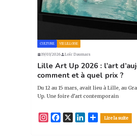
CULTURE
VIE LILLOISE
19/03/2026
Loïc Daumars
Lille Art Up 2026 : l’art d’au
comment et à quel prix ?
Du 12 au 15 mars, avait lieu à Lille, au Gra
Up. Une foire d’art contemporain
I
F
X
Li
P
Lire la suite
n
a
n
ar