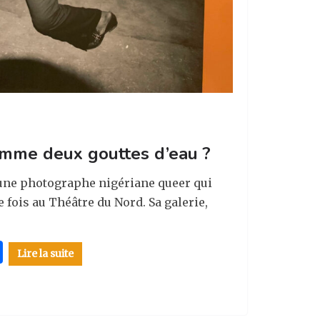
omme deux gouttes d’eau ?
eune photographe nigériane queer qui
fois au Théâtre du Nord. Sa galerie,
P
Lire la suite
ar
ta