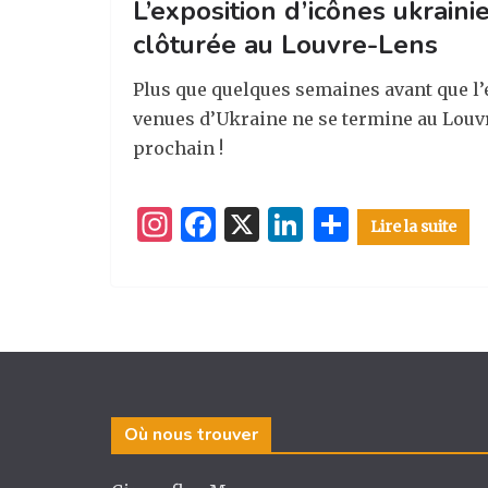
L’exposition d’icônes ukraini
clôturée au Louvre-Lens
Plus que quelques semaines avant que l’
venues d’Ukraine ne se termine au Louv
prochain !
I
F
X
Li
P
Lire la suite
n
a
n
ar
st
c
k
ta
a
e
e
g
g
b
dI
er
ra
o
n
m
o
Où nous trouver
k