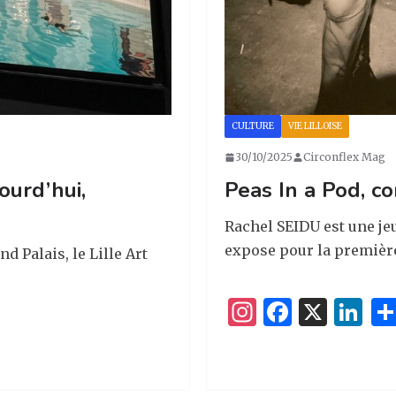
CULTURE
VIE LILLOISE
30/10/2025
Circonflex Mag
Peas In a Pod, c
jourd’hui,
Rachel SEIDU est une j
expose pour la première 
nd Palais, le Lille Art
I
F
X
Li
n
a
n
st
c
k