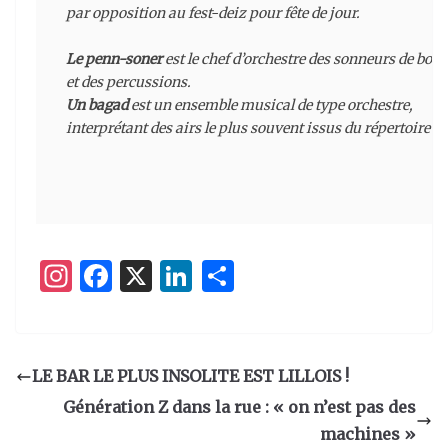
par opposition au fest-deiz pour fête de jour.

Le penn-soner
 est le chef d’orchestre des sonneurs de bom
Un bagad
 est un ensemble musical de type orchestre, 

interprétant des airs le plus souvent issus du répertoire t
I
F
X
Li
P
n
a
n
ar
st
c
k
ta
a
e
e
g
LE BAR LE PLUS INSOLITE EST LILLOIS !
g
b
dI
er
Génération Z dans la rue : « on n’est pas des
ra
o
n
machines »