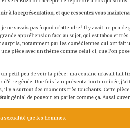
Elise et Enzo ont accepté de répondre à nos questions.
nir à la représentation, et que ressentez vous maintena
 je ne savais pas à quoi m’attendre ! Il y avait un peu de 
grande appréhension face au sujet, qui est tabou et très o
t surpris, notamment par les comédiennes qui ont fait u
une pièce avec un thème comme celui-ci, que l’on pose à 
 petit peu de voir la pièce : ma cousine m’avait fait lir
r d’être gênée. Une fois la représentation terminée, j’ai
il y a surtout des moments très touchants. Cette pièce
 c’était génial de pouvoir en parler comme ça. Aussi ouv
la sexualité que les hommes.