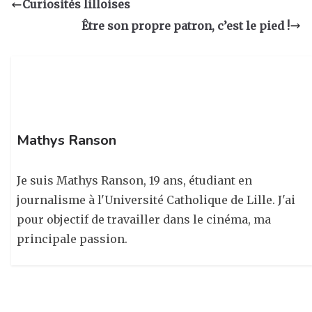
a
e
e
g
Curiosités lilloises
g
b
dI
er
Être son propre patron, c’est le pied !
ra
o
n
m
o
k
Mathys Ranson
Je suis Mathys Ranson, 19 ans, étudiant en
journalisme à l'Université Catholique de Lille. J'ai
pour objectif de travailler dans le cinéma, ma
principale passion.