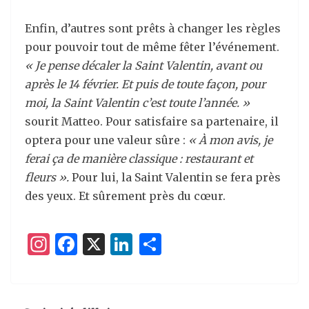
Enfin, d’autres sont prêts à changer les règles
pour pouvoir tout de même fêter l’événement.
« Je pense décaler la Saint Valentin, avant ou
après le 14 février. Et puis de toute façon, pour
moi, la Saint Valentin c’est toute l’année. »
sourit Matteo. Pour satisfaire sa partenaire, il
optera pour une valeur sûre :
« À mon avis, je
ferai ça de manière classique : restaurant et
fleurs ».
Pour lui, la Saint Valentin se fera près
des yeux. Et sûrement près du cœur.
I
F
X
Li
P
n
a
n
ar
st
c
k
ta