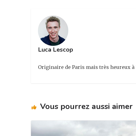
ra
o
n
m
o
k
Luca Lescop
Originaire de Paris mais très heureux à 
Vous pourrez aussi aimer