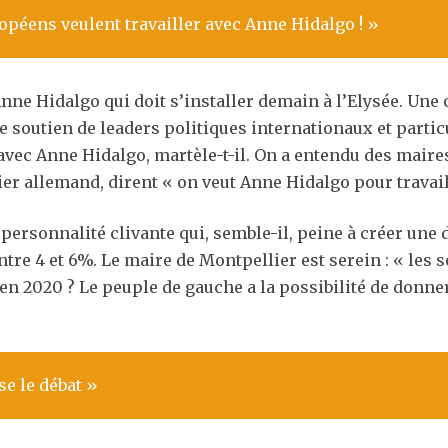
péens veulent travailler avec Anne Hidalgo ! »
 Anne Hidalgo qui doit s’installer demain à l’Elysée. Un
 soutien de leaders politiques internationaux et part
 avec Anne Hidalgo, martèle-t-il. On a entendu des mair
lier allemand, dirent « on veut Anne Hidalgo pour travail
personnalité clivante qui, semble-il, peine à créer un
re 4 et 6%. Le maire de Montpellier est serein : « les so
 en 2020 ? Le peuple de gauche a la possibilité de donn
e le débat »