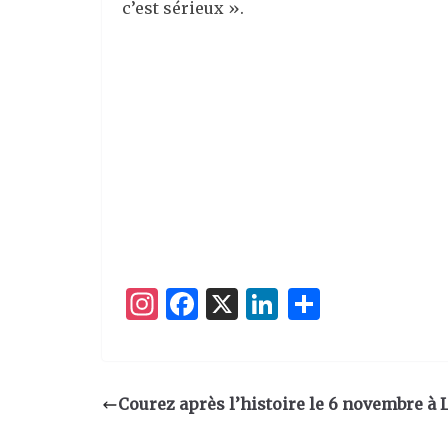
c’est sérieux ».
I
F
X
Li
P
n
a
n
ar
st
c
k
ta
a
e
e
g
Courez après l’histoire le 6 novembre à L
g
b
dI
er