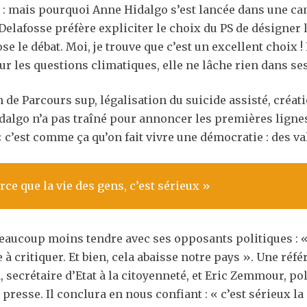
ué : mais pourquoi Anne Hidalgo s’est lancée dans une c
Delafosse préfère expliciter le choix du PS de désigner l
e le débat. Moi, je trouve que c
’
est un excellent choix !
ur les questions climatiques, elle ne lâche rien dans se
ion de Parcours sup, légalisation du suicide assisté, créa
 Hidalgo n’a pas traîné pour annoncer les premières lig
« c’est comme ça qu’on fait vivre une démocratie : des val
arce que la vie des gens, c’est sérieux »
beaucoup moins tendre avec ses opposants politiques : « Il
e à critiquer. Et bien, cela abaisse notre pays ». Une réf
ecrétaire d’Etat à la citoyenneté, et Eric Zemmour, polé
a presse. Il conclura en nous confiant : « c’est sérieux la