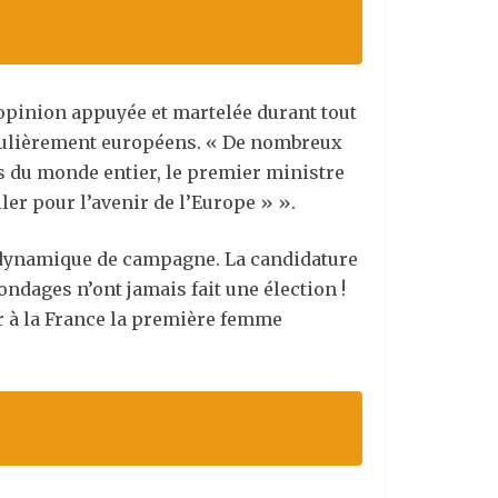
e opinion appuyée et martelée durant tout
iculièrement européens. « De nombreux
es du monde entier, le premier ministre
ler pour l
’
avenir de l
’
Europe » ».
e dynamique de campagne. La candidature
ndages n’ont jamais fait une élection !
er à la France la première femme