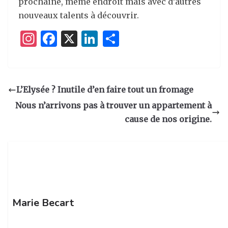
prochaine, même endroit mais avec d’autres
nouveaux talents à découvrir.
I
F
X
Li
P
n
a
n
ar
st
c
k
ta
a
e
e
g
L’Elysée ? Inutile d’en faire tout un fromage
g
b
dI
er
Nous n’arrivons pas à trouver un appartement à
ra
o
n
cause de nos origine.
m
o
k
Marie Becart