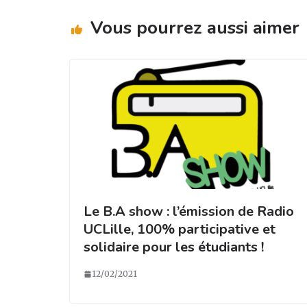
g
b
dI
er
ra
o
n
Vous pourrez aussi aimer
m
o
k
Le B.A show : l’émission de Radio
UCLille, 100% participative et
solidaire pour les étudiants !
12/02/2021