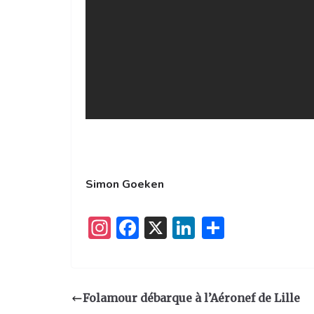
Simon Goeken
I
F
X
Li
P
n
a
n
ar
st
c
k
ta
a
e
e
g
Folamour débarque à l’Aéronef de Lille