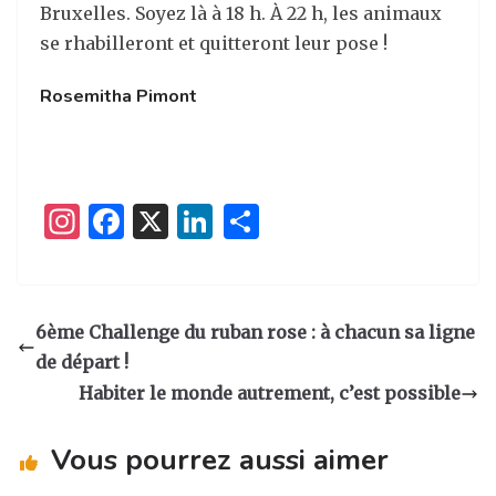
Bruxelles. Soyez là à 18 h. À 22 h, les animaux
se rhabilleront et quitteront leur pose !
Rosemitha Pimont
I
F
X
Li
P
n
a
n
ar
st
c
k
ta
a
e
e
g
6ème Challenge du ruban rose : à chacun sa ligne
g
b
dI
er
de départ !
ra
o
n
Habiter le monde autrement, c’est possible
m
o
Vous pourrez aussi aimer
k