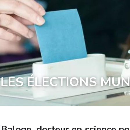
LES ÉLECTIONS MUN
n
Baloge
, docteur en science po