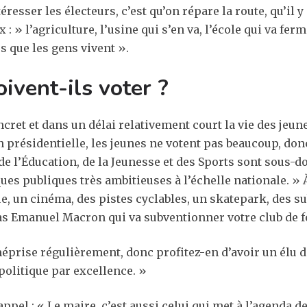
resser les électeurs, c’est qu’on répare la route, qu’il y
 » l’agriculture, l’usine qui s’en va, l’école qui va ferm
s que les gens vivent ».
ivent-ils voter ?
ncret et dans un délai relativement court la vie des jeun
on présidentielle, les jeunes ne votent pas beaucoup, don
 l’Éducation, de la Jeunesse et des Sports sont sous-dot
ues publiques très ambitieuses à l’échelle nationale. » À 
e, un cinéma, des pistes cyclables, un skatepark, des s
st pas Emanuel Macron qui va subventionner votre club de f
 méprise régulièrement, donc profitez-en d’avoir un él
politique par excellence. »
pel : « Le maire, c’est aussi celui qui met à l’agenda de