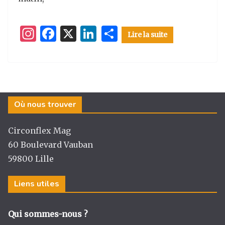
I
F
X
Li
P
Lire la suite
n
a
n
ar
st
c
k
ta
a
e
e
g
g
b
dI
er
Où nous trouver
ra
o
n
m
o
Circonflex Mag
k
60 Boulevard Vauban
59800 Lille
Liens utiles
Qui sommes-nous ?