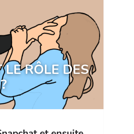
T LE RÔLE DES
?
Snapchat et ensuite